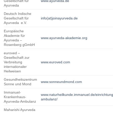
Gesellschaft für
www.ayurveda.de
Ayurveda
Deutsch Indische
Gesellschaft für
info(at)joinayurveda.de
Ayurveda e.V.
Europäische
Akademie für
www.ayurveda-akademie.org
Ayurveda –
Rosenberg gGmbH
euroved –
Gesellschaft zur
Verbreitung
www.euroved.com
internationaler
Heilweisen
Gesundheitszentrum
www.sonneundmond.com
Sonne und Mond
Immanuel-
www.naturheilkunde.immanuel.de/einrichtun
Krankenhaus-
ambulanz/
Ayurveda-Ambulanz
Maharishi Ayurveda