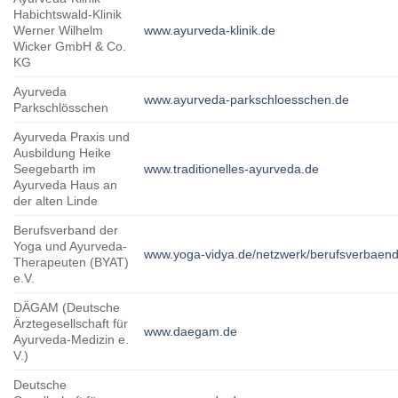
Habichtswald-Klinik
Werner Wilhelm
www.ayurveda-klinik.de
Wicker GmbH & Co.
KG
Ayurveda
www.ayurveda-parkschloesschen.de
Parkschlösschen
Ayurveda Praxis und
Ausbildung Heike
Seegebarth im
www.traditionelles-ayurveda.de
Ayurveda Haus an
der alten Linde
Berufsverband der
Yoga und Ayurveda-
www.yoga-vidya.de/netzwerk/berufsverbaende
Therapeuten (BYAT)
e.V.
DÄGAM (Deutsche
Ärztegesellschaft für
www.daegam.de
Ayurveda-Medizin e.
V.)
Deutsche