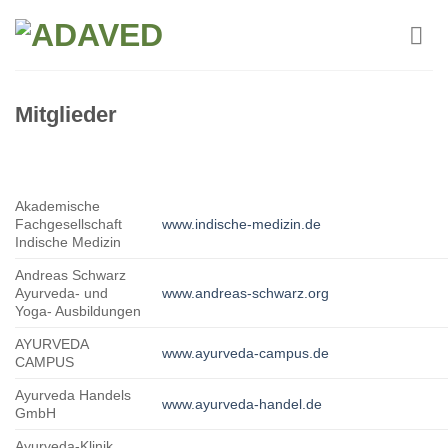
Skip
to
content
Mitglieder
Akademische
Fachgesellschaft
www.indische-medizin.de
Indische Medizin
Andreas Schwarz
Ayurveda- und
www.andreas-schwarz.org
Yoga- Ausbildungen
AYURVEDA
www.ayurveda-campus.de
CAMPUS
Ayurveda Handels
www.ayurveda-handel.de
GmbH
Ayurveda-Klinik