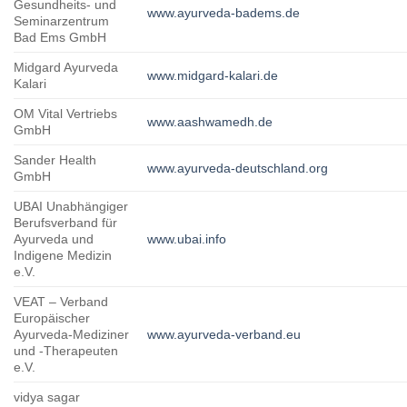
Gesundheits- und
www.ayurveda-badems.de
Seminarzentrum
Bad Ems GmbH
Midgard Ayurveda
www.midgard-kalari.de
Kalari
OM Vital Vertriebs
www.aashwamedh.de
GmbH
Sander Health
www.ayurveda-deutschland.org
GmbH
UBAI Unabhängiger
Berufsverband für
Ayurveda und
www.ubai.info
Indigene Medizin
e.V.
VEAT – Verband
Europäischer
Ayurveda-Mediziner
www.ayurveda-verband.eu
und -Therapeuten
e.V.
vidya sagar